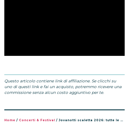
Questo articolo contiene link di affiliazione. Se clicchi su
uno di questi link e fai un acquisto, potremmo ricevere una
commissione senza alcun costo aggiuntivo per te.
Home
/
Concerti & Festival
/
Jovanotti scaletta 2026: tutte le canzoni del tour Jova Summer Party