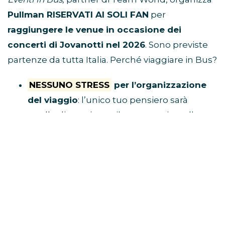
Pullman RISERVATI AI SOLI FAN
per
raggiungere le venue in occasione dei
concerti di Jovanotti nel 2026
. Sono previste
partenze da tutta Italia. Perché viaggiare in Bus?
NESSUNO STRESS
per l’organizzazione
del viaggio
: l’unico tuo pensiero sarà
quello di acquistare il tuo posto in pullman
e raggiungere il luogo di ritrovo.
Tu divertiti,
al resto ci pensa Eventi in Bus!
E’ ECONOMICO
perché non dovrai
spendere soldi per benzina, parcheggio,
autostrada e hotel
VIAGGI CON I FAN
perché i pullman sono
riservati solo a chi è diretto al concerto