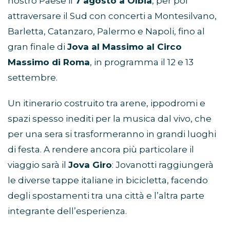
nostro Paese il
7 agosto a Olbia
, per poi
attraversare il Sud con concerti a Montesilvano,
Barletta, Catanzaro, Palermo e Napoli, fino al
gran finale di
Jova al Massimo al Circo
Massimo di Roma
, in programma il 12 e 13
settembre.
Un itinerario costruito tra arene, ippodromi e
spazi spesso inediti per la musica dal vivo, che
per una sera si trasformeranno in grandi luoghi
di festa. A rendere ancora più particolare il
viaggio sarà il
Jova Giro
: Jovanotti raggiungerà
le diverse tappe italiane in bicicletta, facendo
degli spostamenti tra una città e l’altra parte
integrante dell’esperienza.