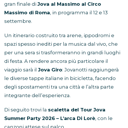
gran finale di
Jova al Massimo al Circo
Massimo di Roma
, in programma il 12 e 13
settembre.
Un itinerario costruito tra arene, ippodromi e
spazi spesso inediti per la musica dal vivo, che
per una sera si trasformeranno in grandi luoghi
di festa. A rendere ancora più particolare il
viaggio sarà il
Jova Giro
: Jovanotti raggiungerà
le diverse tappe italiane in bicicletta, facendo
degli spostamenti tra una città e l’altra parte
integrante dell’esperienza.
Di seguito trovi la
scaletta del Tour Jova
Summer Party 2026 – L’arca Di Lorè
, con le
canzoni attese sul palco.