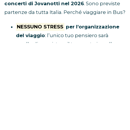
concerti di Jovanotti nel 2026
. Sono previste
partenze da tutta Italia. Perché viaggiare in Bus?
NESSUNO STRESS
per l’organizzazione
del viaggio
: l’unico tuo pensiero sarà
quello di acquistare il tuo posto in pullman
e raggiungere il luogo di ritrovo.
Tu divertiti,
al resto ci pensa Eventi in Bus!
E’ ECONOMICO
perché non dovrai
spendere soldi per benzina, parcheggio,
autostrada e hotel
VIAGGI CON I FAN
perché i pullman sono
riservati solo a chi è diretto al concerto
BUS CONCERTI JOVANOTTI