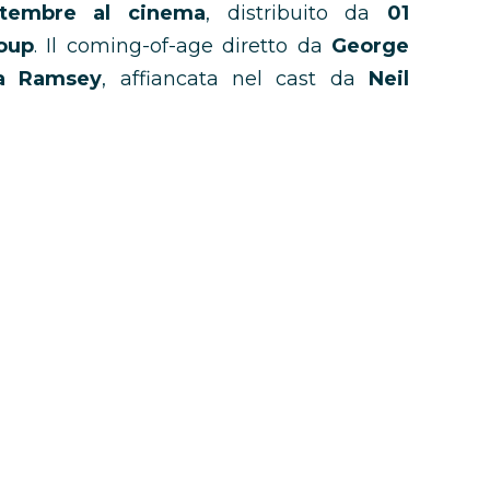
tembre al cinema
, distribuito da
01
oup
. Il coming-of-age diretto da
George
la Ramsey
, affiancata nel cast da
Neil
essica Gunning
.