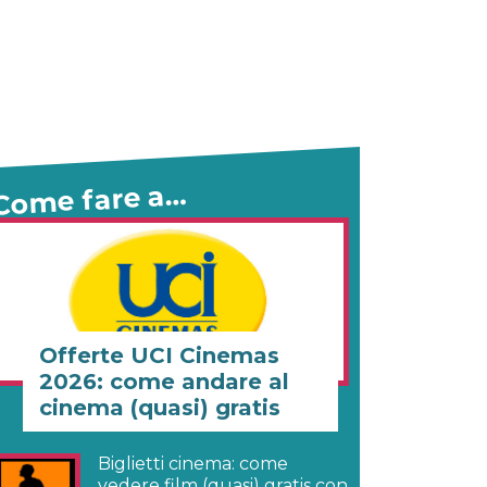
Come fare a…
Offerte UCI Cinemas
2026: come andare al
cinema (quasi) gratis
Biglietti cinema: come
vedere film (quasi) gratis con