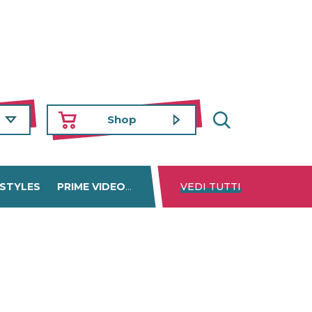
Shop
 STYLES
PRIME VIDEO
DISNEY+
VEDI TUTTI
NETFLIX
TROVA 