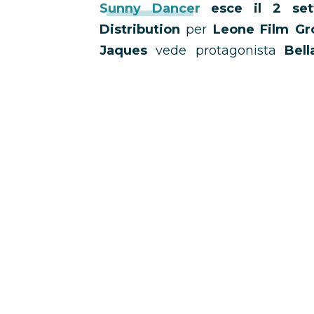
Sunny Dancer
esce il 2 set
Distribution
per
Leone Film Gr
Jaques
vede protagonista
Bel
Patrick Harris
,
James Norton
e
J