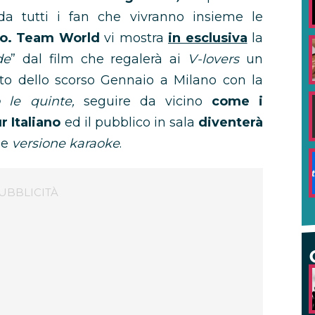
da tutti i fan che vivranno insieme le
o.
Team World
vi mostra
in esclusiva
la
de
” dal film che regalerà ai
V-lovers
un
rto dello scorso Gennaio a Milano con la
o le quinte,
seguire da vicino
come i
r Italiano
ed il pubblico in sala
diventerà
le
versione karaoke
.