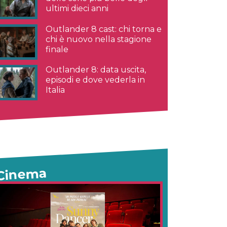
ultimi dieci anni
Outlander 8 cast: chi torna e
chi è nuovo nella stagione
finale
Outlander 8: data uscita,
episodi e dove vederla in
Italia
Cinema