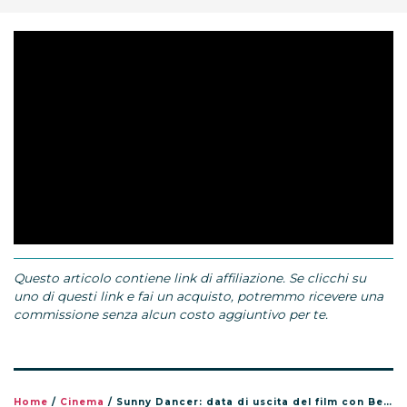
Questo articolo contiene link di affiliazione. Se clicchi su
uno di questi link e fai un acquisto, potremmo ricevere una
commissione senza alcun costo aggiuntivo per te.
Home
/
Cinema
/
Sunny Dancer: data di uscita del film con Bella Ramsey