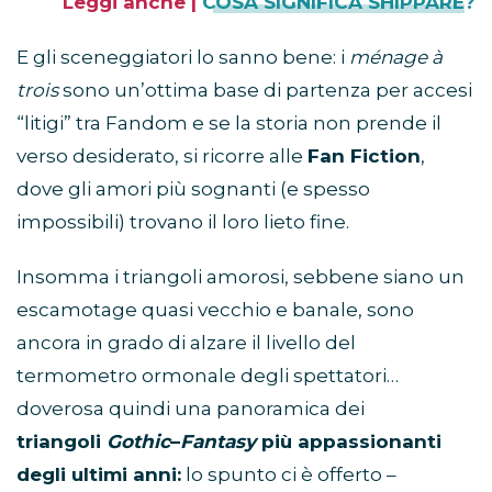
Leggi anche |
COSA SIGNIFICA SHIPPARE?
E gli sceneggiatori lo sanno bene: i
ménage à
trois
sono un’ottima base di partenza per accesi
“litigi” tra Fandom e se la storia non prende il
verso desiderato, si ricorre alle
Fan Fiction
,
dove gli amori più sognanti (e spesso
impossibili) trovano il loro lieto fine.
Insomma i triangoli amorosi, sebbene siano un
escamotage quasi vecchio e banale, sono
ancora in grado di alzare il livello del
termometro ormonale degli spettatori…
doverosa quindi una panoramica dei
triangoli
Gothic
–
Fantasy
più appassionanti
degli ultimi anni:
lo spunto ci è offerto –