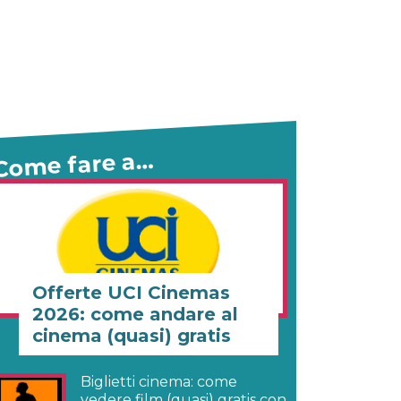
Come fare a…
Offerte UCI Cinemas
2026: come andare al
cinema (quasi) gratis
Biglietti cinema: come
vedere film (quasi) gratis con