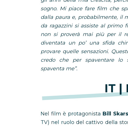
gli anni della mia crescita, perci
sogno. Mi piace fare film che s
dalla paura e, probabilmente, il
da ragazzini si assiste al primo
non si proverà mai più per il r
diventata un po’ una sfida chim
provare quelle sensazioni. Quest
credo che per spaventare lo s
spaventa me”.
IT |
Nel film è protagonista
Bill Skar
TV) nel ruolo del cattivo della st