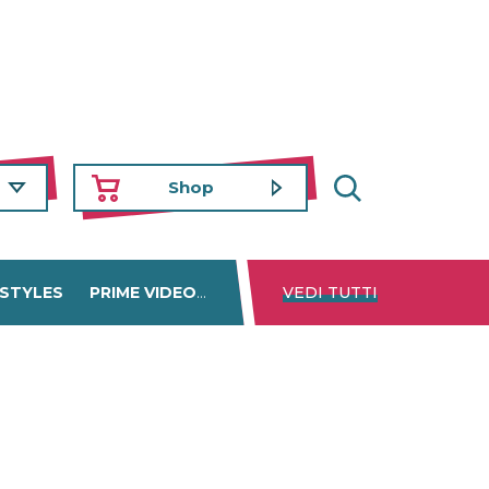
Shop
 STYLES
PRIME VIDEO
DISNEY+
VEDI TUTTI
NETFLIX
TROVA 