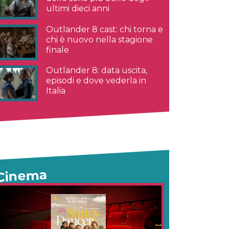
ultimi dieci anni
Outlander 8 cast: chi torna e
chi è nuovo nella stagione
finale
Outlander 8: data uscita,
episodi e dove vederla in
Italia
Cinema