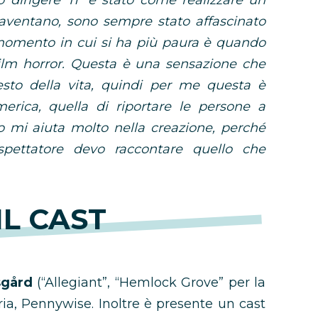
ò dirigere ‘IT’ è stato come realizzare un
paventano, sono sempre stato affascinato
 momento in cui si ha più paura è quando
 film horror. Questa è una sensazione che
esto della vita, quindi per me questa è
erica, quella di riportare le persone a
o mi aiuta molto nella creazione, perché
pettatore devo raccontare quello che
 IL CAST
sgård
(“Allegiant”, “Hemlock Grove” per la
oria, Pennywise. Inoltre è presente un cast