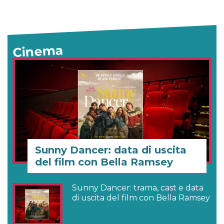
Cinema
Sunny Dancer: data di uscita
del film con Bella Ramsey
Sunny Dancer: trama, cast e data
di uscita del film con Bella Ramsey