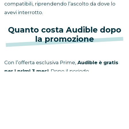
compatibili, riprendendo l’ascolto da dove lo
avevi interrotto.
Quanto costa Audible dopo
la promozione
Con l’offerta esclusiva Prime,
Audible è gratis
per i primi 3 mesi
. Dopo il periodo
promozionale, il servizio si rinnova
automaticamente a
9,99 €/mese
.
Iscriviti ora ad Audible
Puoi cancellare l’abbonamento ogni mese,
secondo le condizioni previste dall’offerta.